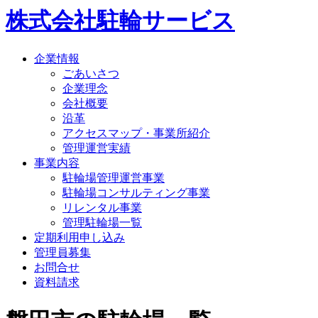
株式会社駐輪サービス
企業情報
ごあいさつ
企業理念
会社概要
沿革
アクセスマップ・事業所紹介
管理運営実績
事業内容
駐輪場管理運営事業
駐輪場コンサルティング事業
リレンタル事業
管理駐輪場一覧
定期利用申し込み
管理員募集
お問合せ
資料請求