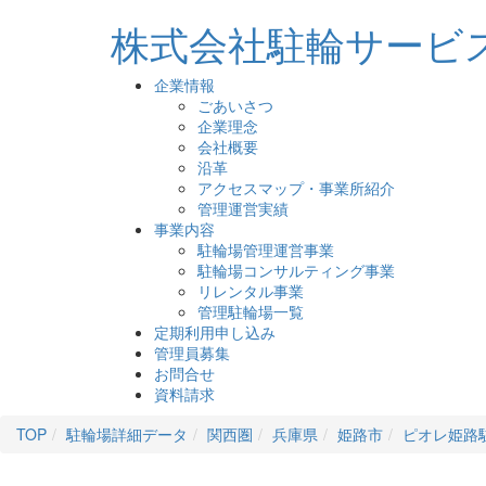
株式会社駐輪サービ
企業情報
ごあいさつ
企業理念
会社概要
沿革
アクセスマップ・事業所紹介
管理運営実績
事業内容
駐輪場管理運営事業
駐輪場コンサルティング事業
リレンタル事業
管理駐輪場一覧
定期利用申し込み
管理員募集
お問合せ
資料請求
TOP
駐輪場詳細データ
関西圏
兵庫県
姫路市
ピオレ姫路